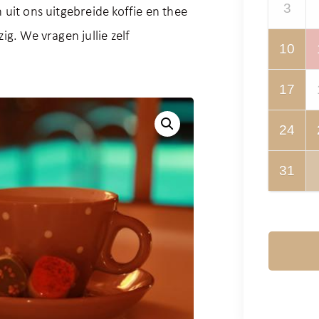
3
 uit ons uitgebreide koffie en thee
ig. We vragen jullie zelf
10
17
24
31