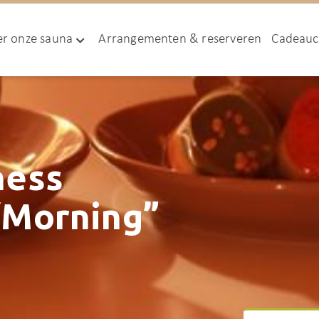
r onze sauna
Arrangementen & reserveren
Cadeau
ness
“Morning”