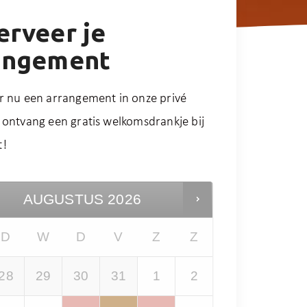
erveer je
angement
r nu een arrangement in onze privé
 ontvang een gratis welkomsdrankje bij
t!
AUGUSTUS
2026
D
W
D
V
Z
Z
28
29
30
31
1
2