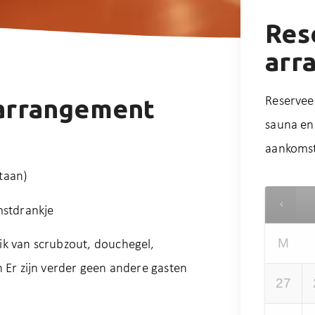
Res
arr
arrangement
Reservee
sauna en
aankoms
taan)
mstdrankje
M
ik van scrubzout, douchegel,
n Er zijn verder geen andere gasten
27