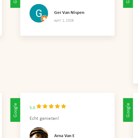
Ger Van Nispen
april 1, 2026
Google
Google
5.0
Echt genieten!
Arna Van E