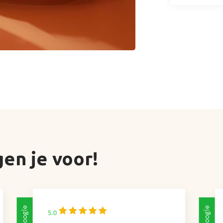
en je voor!
Google
Google
5.0