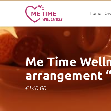
Home
Ove
Me Time Well
arrangement 
€
140.00