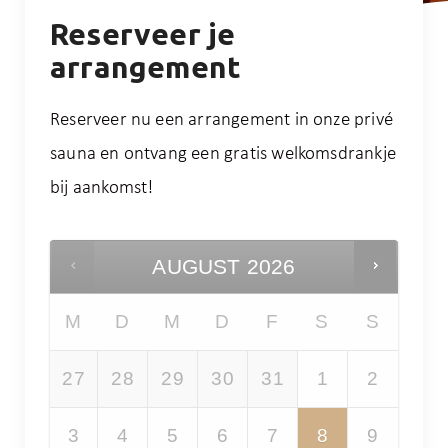
Reserveer je
arrangement
Reserveer nu een arrangement in onze privé
sauna en ontvang een gratis welkomsdrankje
bij aankomst!
AUGUST
2026
M
D
M
D
F
S
S
27
28
29
30
31
1
2
3
4
5
6
7
8
9